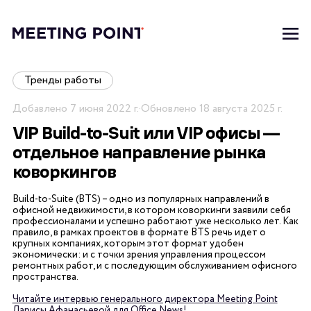
Тренды работы
Добавлено
7 июня 2022 г.
·
Обновлено
18 августа 2025 г.
VIP Build-to-Suit или VIP офисы —
отдельное направление рынка
коворкингов
Build-to-Suite (BTS) – одно из популярных направлений в
офисной недвижимости, в котором коворкинги заявили себя
профессионалами и успешно работают уже несколько лет. Как
правило, в рамках проектов в формате BTS речь идет о
крупных компаниях, которым этот формат удобен
экономически: и с точки зрения управления процессом
ремонтных работ, и с последующим обслуживанием офисного
пространства.
Читайте интервью генерального директора Meeting Point
Ларисы Афанасьевой для Office News!