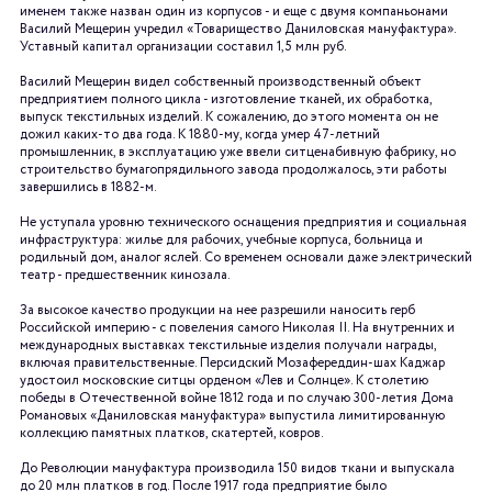
именем также назван один из корпусов - и еще с двумя компаньонами
Василий Мещерин учредил «Товарищество Даниловская мануфактура».
Уставный капитал организации составил 1,5 млн руб.
Василий Мещерин видел собственный производственный объект
предприятием полного цикла - изготовление тканей, их обработка,
выпуск текстильных изделий. К сожалению, до этого момента он не
дожил каких-то два года. К 1880-му, когда умер 47-летний
промышленник, в эксплуатацию уже ввели ситценабивную фабрику, но
строительство бумагопрядильного завода продолжалось, эти работы
завершились в 1882-м.
Не уступала уровню технического оснащения предприятия и социальная
инфраструктура: жилье для рабочих, учебные корпуса, больница и
родильный дом, аналог яслей. Со временем основали даже электрический
театр - предшественник кинозала.
За высокое качество продукции на нее разрешили наносить герб
Российской империю - с повеления самого Николая II. На внутренних и
международных выставках текстильные изделия получали награды,
включая правительственные. Персидский Мозафереддин-шах Каджар
удостоил московские ситцы орденом «Лев и Солнце». К столетию
победы в Отечественной войне 1812 года и по случаю 300-летия Дома
Романовых «Даниловская мануфактура» выпустила лимитированную
коллекцию памятных платков, скатертей, ковров.
До Революции мануфактура производила 150 видов ткани и выпускала
до 20 млн платков в год. После 1917 года предприятие было