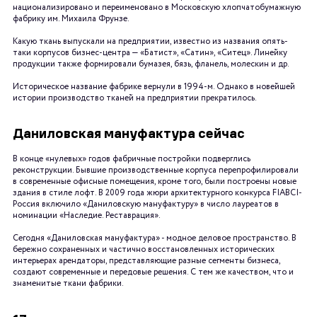
национализировано и переименовано в Московскую хлопчатобумажную
фабрику им. Михаила Фрунзе.
Какую ткань выпускали на предприятии, известно из названия опять-
таки корпусов бизнес-центра — «Батист», «Сатин», «Ситец». Линейку
продукции также формировали бумазея, бязь, фланель, молескин и др.
Историческое название фабрике вернули в 1994-м. Однако в новейшей
истории производство тканей на предприятии прекратилось.
Даниловская мануфактура сейчас
В конце «нулевых» годов фабричные постройки подверглись
реконструкции. Бывшие производственные корпуса перепрофилировали
в современные офисные помещения, кроме того, были построены новые
здания в стиле лофт. В 2009 года жюри архитектурного конкурса FIABCI-
Россия включило «Даниловскую мануфактуру» в число лауреатов в
номинации «Наследие. Реставрация».
Сегодня «Даниловская мануфактура» - модное деловое пространство. В
бережно сохраненных и частично восстановленных исторических
интерьерах арендаторы, представляющие разные сегменты бизнеса,
создают современные и передовые решения. С тем же качеством, что и
знаменитые ткани фабрики.