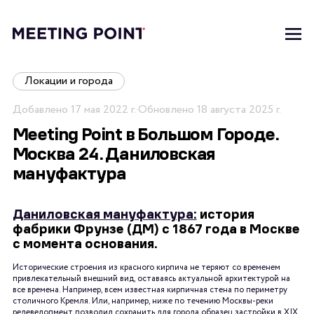
Локации и города
Добавлено
17 мая 2022 г.
·
Обновлено
18 августа 2025 г.
Meeting Point в Большом Городе.
Москва 24. Даниловская
мануфактура
Даниловская мануфактура:
история
фабрики Фрунзе (ДМ) с 1867 года в Москве
с момента основания.
Исторические строения из красного кирпича не теряют со временем
привлекательный внешний вид, оставаясь актуальной архитектурой на
все времена. Например, всем известная кирпичная стена по периметру
столичного Кремля. Или, например, ниже по течению Москвы-реки
редевелопмент позволил сохранить для города образец застройки в XIX