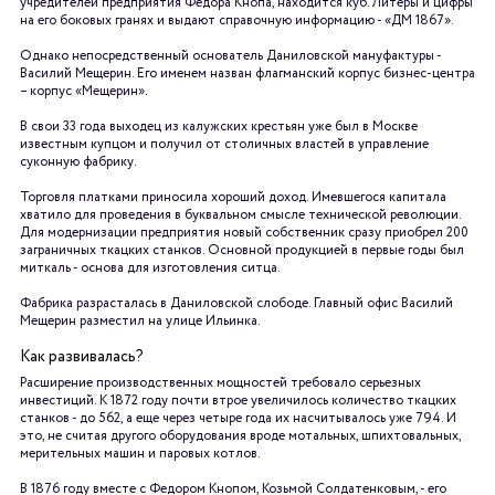
учредителей предприятия Федора Кнопа, находится куб. Литеры и цифры
на его боковых гранях и выдают справочную информацию - «ДМ 1867».
Однако непосредственный основатель Даниловской мануфактуры -
Василий Мещерин. Его именем назван флагманский корпус бизнес-центра
– корпус «Мещерин».
В свои 33 года выходец из калужских крестьян уже был в Москве
известным купцом и получил от столичных властей в управление
суконную фабрику.
Торговля платками приносила хороший доход. Имевшегося капитала
хватило для проведения в буквальном смысле технической революции.
Для модернизации предприятия новый собственник сразу приобрел 200
заграничных ткацких станков. Основной продукцией в первые годы был
миткаль - основа для изготовления ситца.
Фабрика разрасталась в Даниловской слободе. Главный офис Василий
Мещерин разместил на улице Ильинка.
Как развивалась?
Расширение производственных мощностей требовало серьезных
инвестиций. К 1872 году почти втрое увеличилось количество ткацких
станков - до 562, а еще через четыре года их насчитывалось уже 794. И
это, не считая другого оборудования вроде мотальных, шпихтовальных,
мерительных машин и паровых котлов.
В 1876 году вместе с Федором Кнопом, Козьмой Солдатенковым, - его