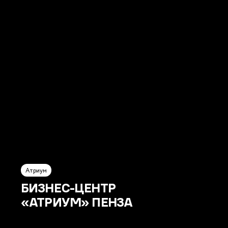
Атриум
БИЗНЕС-ЦЕНТР
«АТРИУМ» ПЕНЗА